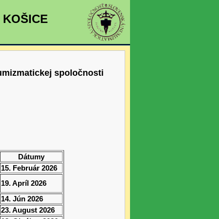
a KOŠICE
umizmatickej spoločnosti
Dátumy
15. Február 2026
19. Apríl 2026
14. Jún 2026
23. August 2026