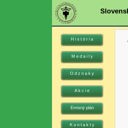
Slovens
H i s t ó r i a
M e d a i l y
O d z n a k y
A k c i e
Emisný plán
K o n t a k t y