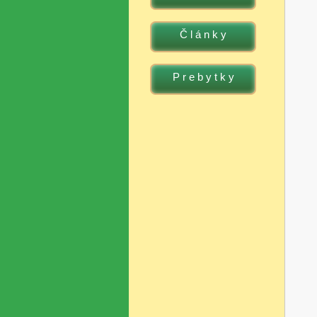
Č l á n k y
P r e b y t k y