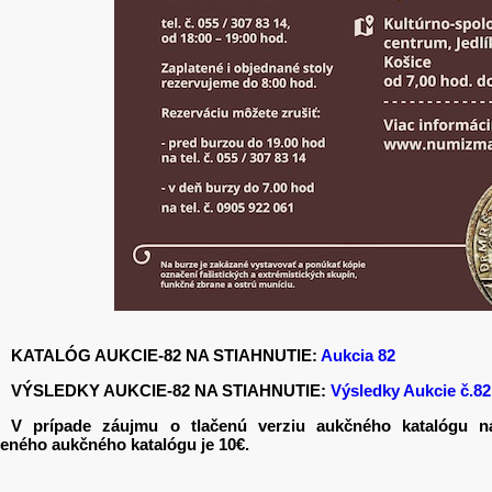
KATALÓG AUKCIE-82 NA STIAHNUTIE:
Aukcia 82
VÝSLEDKY AUKCIE-82 NA STIAHNUTIE:
Výsledky Aukcie č.82
V prípade záujmu o tlačenú verziu aukčného katalógu ná
čeného aukčného katalógu je 10€.