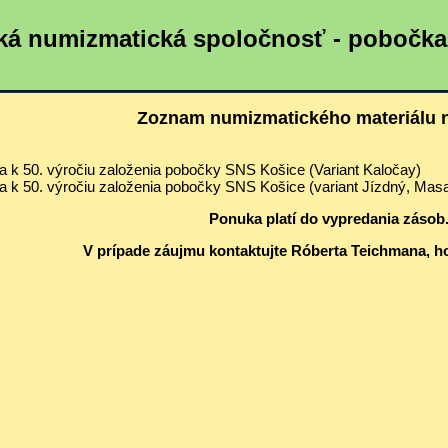
ká numizmatická spoločnosť - pobočk
Zoznam numizmatického materiálu n
la k 50. výročiu založenia pobočky SNS Košice (Variant 
la k 50. výročiu založenia pobočky SNS Košice (variant Jízdný
Ponuka platí do vypredania zásob
V prípade záujmu kontaktujte Róberta Teichmana, 