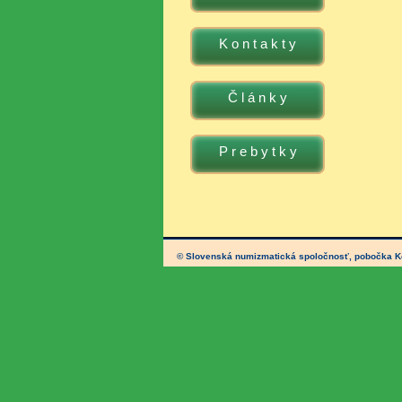
K o n t a k t y
Č l á n k y
P r e b y t k y
© Slovenská numizmatická spoločnosť, pobočka 