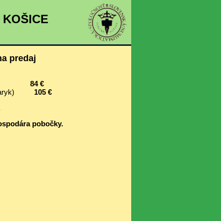
a KOŠICE
a predaj
Kaločay)
84 €
, Masaryk)
105 €
.
hospodára pobočky.