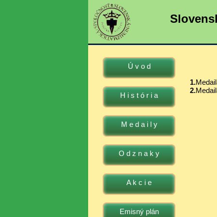
Slovens
Ú v o d
1.
Medai
2.
Medai
H i s t ó r i a
M e d a i l y
O d z n a k y
A k c i e
Emisný plán